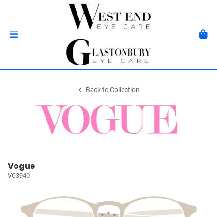
Back to Collection
Vogue
VO3940