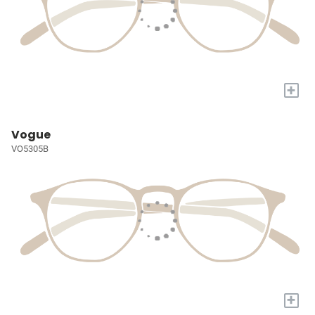
+
Vogue
VO5305B
+