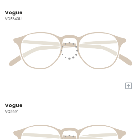
Vogue
VO5640U
+
Vogue
VO5691