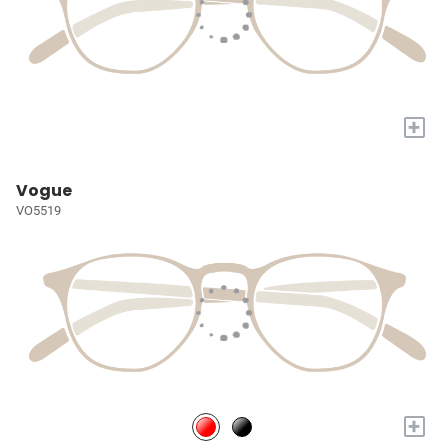
+
Vogue
VO5519
+