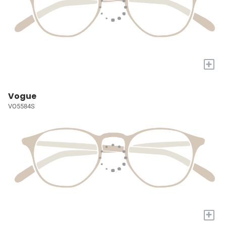
+
Vogue
VO5584S
+