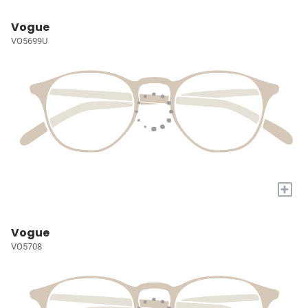
Vogue
VO5699U
+
Vogue
VO5708