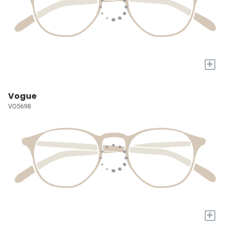
+
Vogue
VO5698
+