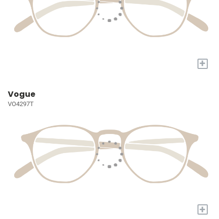
+
Vogue
VO4297T
+