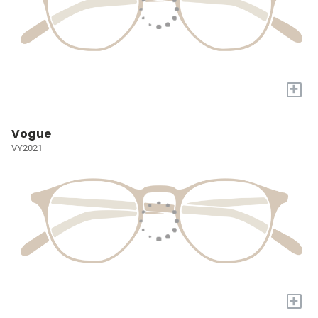
+
Vogue
VY2021
+