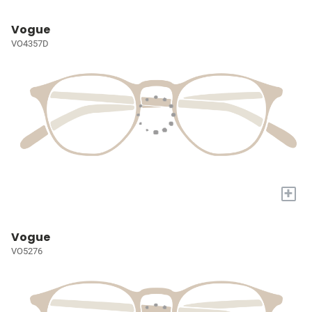
Vogue
VO4357D
+
Vogue
VO5276