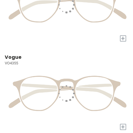
+
Vogue
VO4355
+